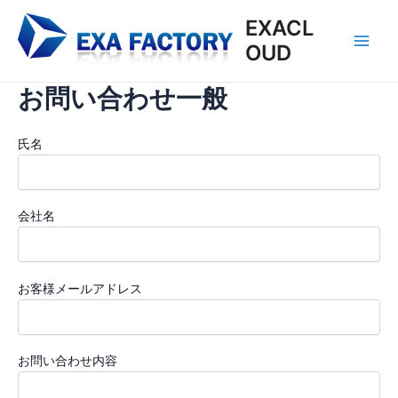
内
EXACL
容
OUD
を
Main
ス
Men
お問い合わせ一般
キ
ッ
プ
氏名
会社名
お客様メールアドレス
お問い合わせ内容